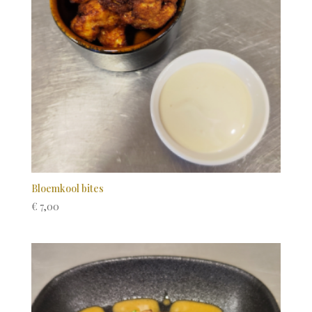
Bloemkool bites
€
7,00