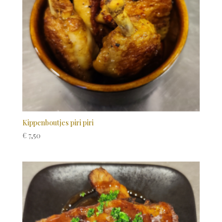
Kippenboutjes piri piri
€
7,50