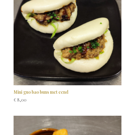
Mini guo bao buns met eend
€
8,00