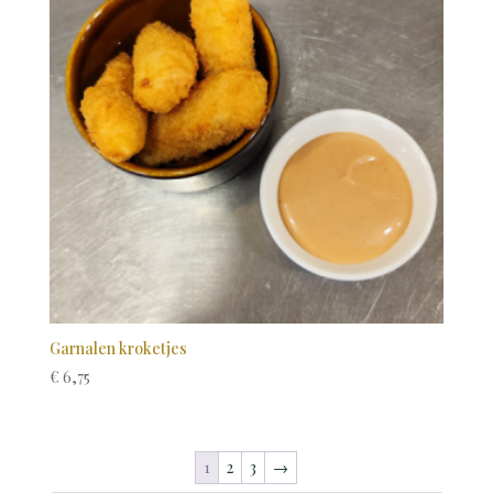
Garnalen kroketjes
€
6,75
1
2
3
→