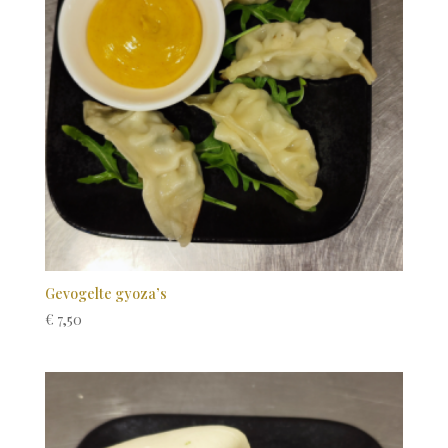
Gevogelte gyoza’s
€
7,50