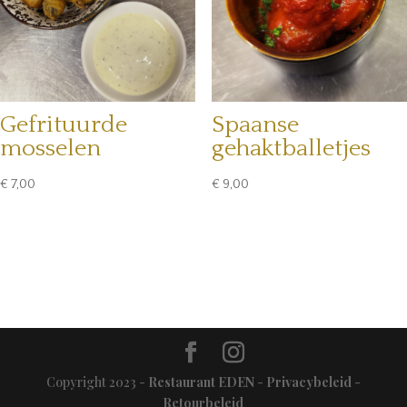
Gefrituurde
Spaanse
mosselen
gehaktballetjes
€
7,00
€
9,00
Copyright 2023 -
Restaurant EDEN
-
Privacybeleid
-
Retourbeleid