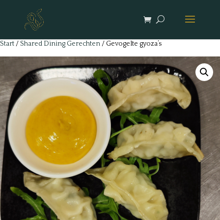
Start
/
Shared Dining Gerechten
/ Gevogelte gyoza’s