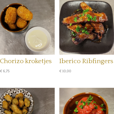
Chorizo kroketjes
Iberico Ribfingers
€
6,75
€
10,00