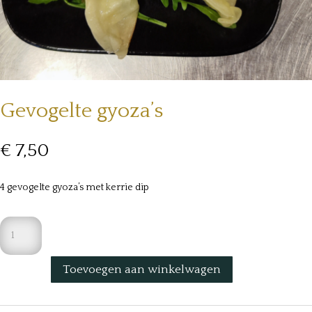
Gevogelte gyoza’s
€
7,50
4 gevogelte gyoza’s met kerrie dip
Gevogelte
gyoza's
aantal
Toevoegen aan winkelwagen