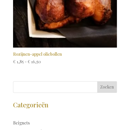
Rozijnen-appel oliebollen
Prijsklasse:
€
1,85
-
€
16,50
€ 1,85
tot
€ 16,50
Zoeken
Categorieën
Beignets