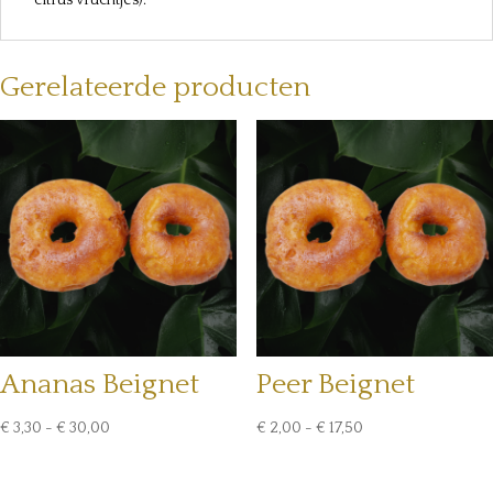
citrus vruchtjes).
Gerelateerde producten
Ananas Beignet
Peer Beignet
Prijsklasse:
Prijsklasse:
€
3,30
-
€
30,00
€
2,00
-
€
17,50
€ 3,30
€ 2,00
tot
tot