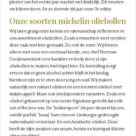
plezier van het eerste jaar was het wel duidelijk. Dit moeten
we blijven doen. En zo doende dit jaar onze 3e editie.
Onze soorten
michelin
oliebollen
Wij laten graag onze kennis en vakmanschap reflecteren in
ons assortiment oliebollen. Zoals u misschien weet worden
deze vaak met bier gemaakt. Zo ook de onze. Wij kiezen
alleen niet voor een normaal biertje, nee chef Herman
Cooijmans kiest voor karakter en body door al zijn
oliebollen te maken met tripel bier. De bereiding zorgt
ervoor dat er geen alcohol achter blijft in het beslag,
hierdoor zijn ze te eten door jong en oud. Wij maken
natuurlijk een naturel oliebol en een krenten oliebol (met
stukjes appel). Maar ook iets bijzondere varianten. Zoals een
oliebol gebaseerd op ons eerste Signatuur gerecht dat echt
out of the box was. De “bokkenpoot”. Als pre-dessert bij ons;
vanille parfait, “kuusj” ham (mooie Limburgse gedroogde
varkensham) en kaviaar. En een Aziatische oliebol. Deze
heeft de rijke smaken van sesam, hoisin en kumquat (kleine