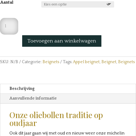
Aantal
Appel
Beignet
aantal
Toevoegen aan winkelwagen
SKU:
N/B
Categorie:
Beignets
Tags:
Appel beignet
,
Beignet
,
Beignets
Beschrijving
Aanvullende informatie
Onze oliebollen traditie op
oudjaar
Ook dit jaar gaan wij met oud en nieuw weer onze michelin